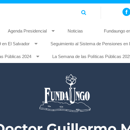
Agenda Presidencial
Noticias
Fundaungo en
 en El Salvador
Seguimiento al Sistema de Pensiones en 
piscing elit. Pellentesque non mauris quis tellus rhoncus feugia
as Públicas 2024
La Semana de las Políticas Públicas 202