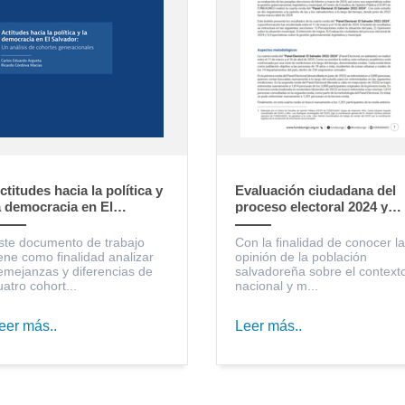
ctitudes hacia la política y
Evaluación ciudadana del
a democracia en El
proceso electoral 2024 y
alvador: un análisis de
expectativas sobre la
ohortes generacionales
gestión gubernamental,
ste documento de trabajo
Con la finalidad de conocer la
legislativa y municipal
iene como finalidad analizar
opinión de la población
emejanzas y diferencias de
salvadoreña sobre el context
uatro cohort...
nacional y m...
eer más..
Leer más..