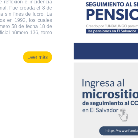
 reflexión e incidencia
onal. Fue creada el 8 de
 sin fines de lucro. La
os en 1992, los cuales
úmero 58 de fecha 18 de
ficial número 136, tomo
Leer más