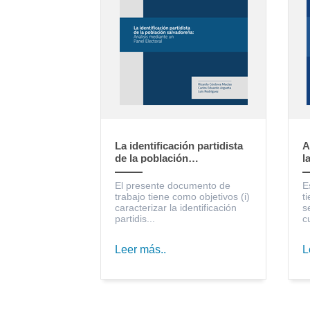
La identificación partidista
A
de la población
l
salvadoreña: Análisis
S
mediante un Panel Electoral
c
El presente documento de
E
trabajo tiene como objetivos (i)
t
caracterizar la identificación
s
partidis...
c
Leer más..
L