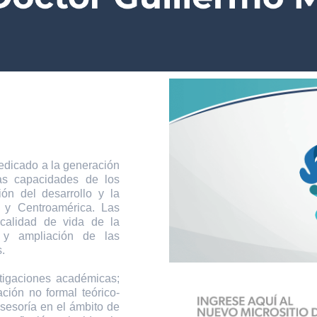
icado a la generación
las capacidades de los
ión del desarrollo y la
 y Centroamérica. Las
 calidad de vida de la
 y ampliación de las
.
tigaciones académicas;
ción no formal teórico-
asesoría en el ámbito de