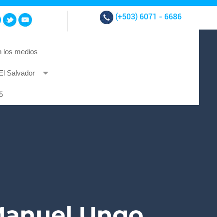
(+503)
6071 - 6686
 los medios
El Salvador
t et at nibh.
5