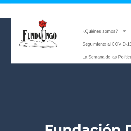
¿Quiénes somos?
Seguimiento al COVID-19
Lorem ipsum dolor sit amet, consectetur adi
La Semana de las Polític