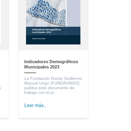
Indicadores Demográficos
Municipales 2023
La Fundación Doctor Guillermo
Manuel Ungo (FUNDAUNGO)
o
publica este documento de
trabajo con el pr...
Leer más..