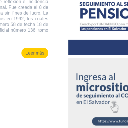
 reflexión e incidencia
onal. Fue creada el 8 de
 sin fines de lucro. La
os en 1992, los cuales
úmero 58 de fecha 18 de
ficial número 136, tomo
Leer más