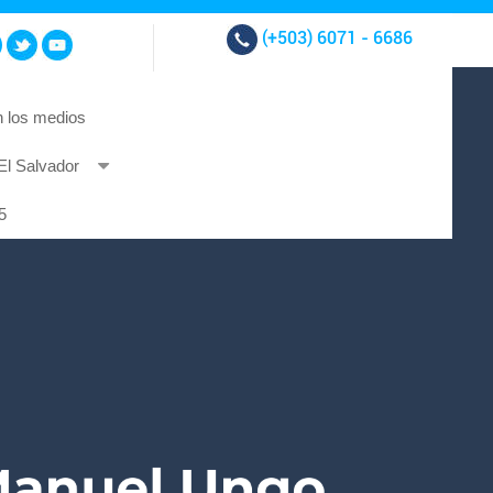
(+503)
6071 - 6686
 los medios
El Salvador
t et at nibh.
5