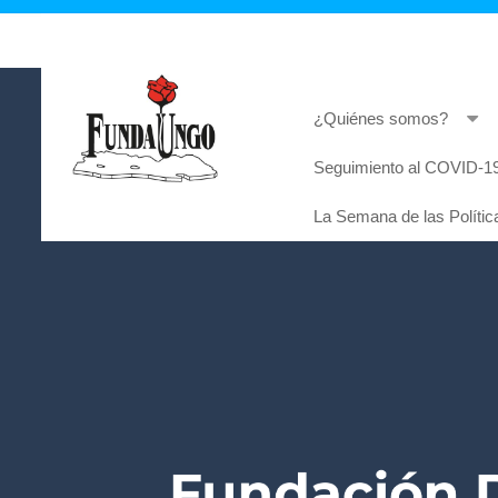
¿Quiénes somos?
Seguimiento al COVID-19
Lorem ipsum dolor sit amet, consectetur adi
La Semana de las Polític