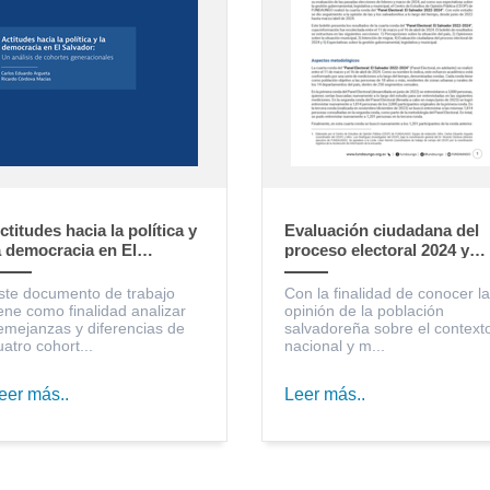
ctitudes hacia la política y
Evaluación ciudadana del
a democracia en El
proceso electoral 2024 y
alvador: un análisis de
expectativas sobre la
ohortes generacionales
gestión gubernamental,
ste documento de trabajo
Con la finalidad de conocer la
legislativa y municipal
iene como finalidad analizar
opinión de la población
emejanzas y diferencias de
salvadoreña sobre el context
uatro cohort...
nacional y m...
eer más..
Leer más..