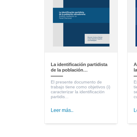
La identificación partidista
A
de la población
l
salvadoreña: Análisis
S
mediante un Panel Electoral
c
El presente documento de
E
trabajo tiene como objetivos (i)
t
caracterizar la identificación
s
partidis...
c
Leer más..
L