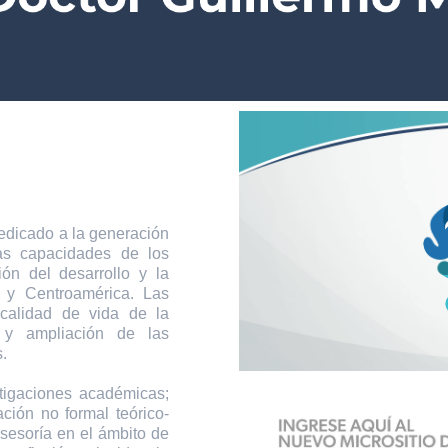
icado a la generación
las capacidades de los
ión del desarrollo y la
 y Centroamérica. Las
 calidad de vida de la
 y ampliación de las
.
tigaciones académicas;
ción no formal teórico-
asesoría en el ámbito de