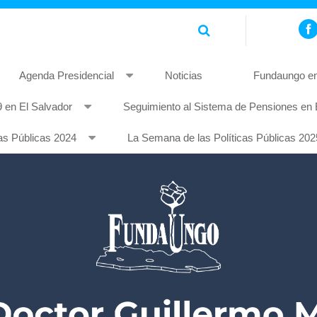
Agenda Presidencial
Noticias
Fundaungo en
 en El Salvador
Seguimiento al Sistema de Pensiones en 
piscing elit. Pellentesque non mauris quis tellus rhoncus feugia
as Públicas 2024
La Semana de las Políticas Públicas 202