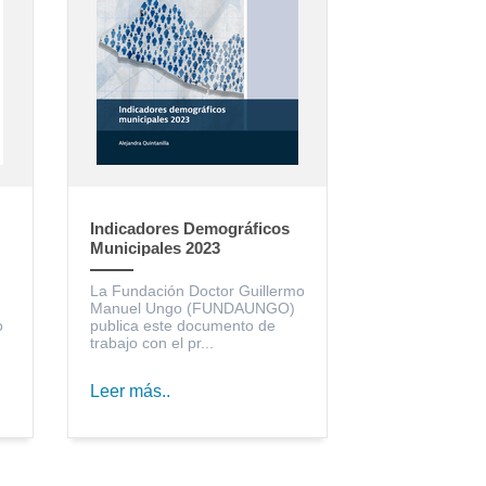
Indicadores Demográficos
Municipales 2023
La Fundación Doctor Guillermo
Manuel Ungo (FUNDAUNGO)
o
publica este documento de
trabajo con el pr...
Leer más..