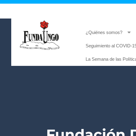
¿Quiénes somos?
Seguimiento al COVID-19
Lorem ipsum dolor sit amet, consectetur adi
La Semana de las Polític