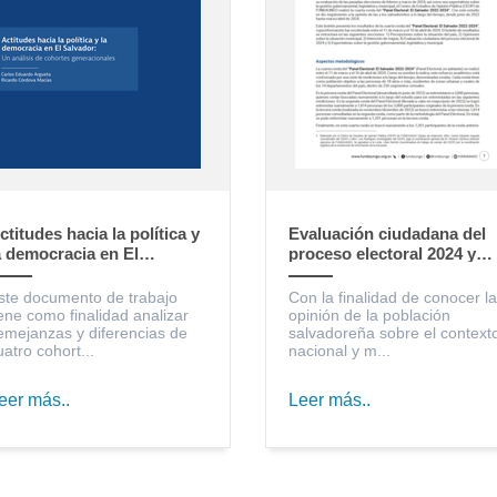
ctitudes hacia la política y
Evaluación ciudadana del
a democracia en El
proceso electoral 2024 y
alvador: un análisis de
expectativas sobre la
ohortes generacionales
gestión gubernamental,
ste documento de trabajo
Con la finalidad de conocer la
legislativa y municipal
iene como finalidad analizar
opinión de la población
emejanzas y diferencias de
salvadoreña sobre el context
uatro cohort...
nacional y m...
eer más..
Leer más..