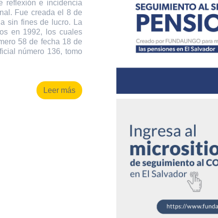
 reflexión e incidencia
onal. Fue creada el 8 de
 sin fines de lucro. La
os en 1992, los cuales
úmero 58 de fecha 18 de
ficial número 136, tomo
Leer más