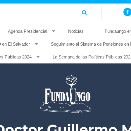
Agenda Presidencial
Noticias
Fundaungo en
 en El Salvador
Seguimiento al Sistema de Pensiones en 
piscing elit. Pellentesque non mauris quis tellus rhoncus feugia
as Públicas 2024
La Semana de las Políticas Públicas 202