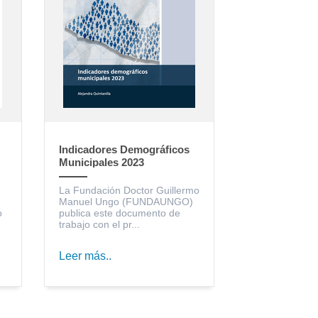
Indicadores Demográficos
Municipales 2023
La Fundación Doctor Guillermo
Manuel Ungo (FUNDAUNGO)
o
publica este documento de
trabajo con el pr...
Leer más..