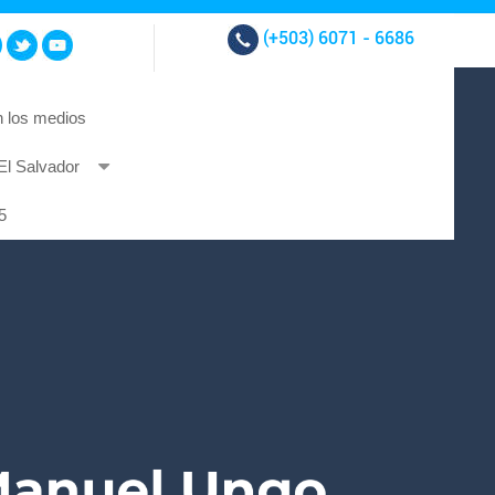
(+503)
6071 - 6686
 los medios
El Salvador
t et at nibh.
5