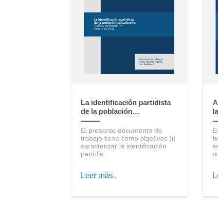
La identificación partidista
A
de la población
l
salvadoreña: Análisis
S
mediante un Panel Electoral
c
El presente documento de
E
trabajo tiene como objetivos (i)
t
caracterizar la identificación
s
partidis...
c
Leer más..
L