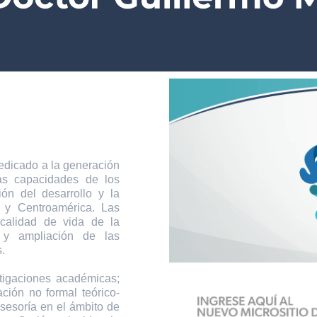
icado a la generación
las capacidades de los
ión del desarrollo y la
 y Centroamérica. Las
 calidad de vida de la
 y ampliación de las
.
tigaciones académicas;
ción no formal teórico-
asesoría en el ámbito de