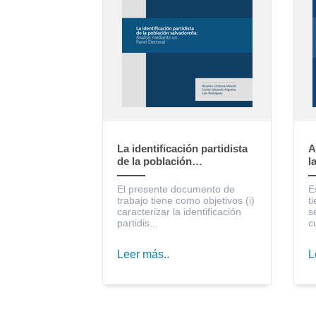
La identificación partidista
A
de la población
l
salvadoreña: Análisis
S
mediante un Panel Electoral
c
El presente documento de
E
trabajo tiene como objetivos (i)
t
caracterizar la identificación
s
partidis...
c
Leer más..
L