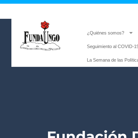
¿Quiénes somos?
Seguimiento al COVID-19
Lorem ipsum dolor sit amet, consectetur adi
La Semana de las Polític