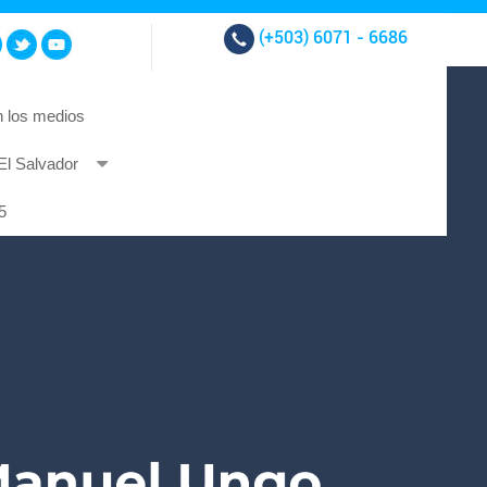
(+503)
6071 - 6686
 los medios
El Salvador
t et at nibh.
5