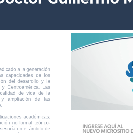
icado a la generación
las capacidades de los
ión del desarrollo y la
 y Centroamérica. Las
 calidad de vida de la
 y ampliación de las
.
tigaciones académicas;
ción no formal teórico-
asesoría en el ámbito de