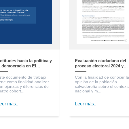
ctitudes hacia la política y
Evaluación ciudadana del
a democracia en El
proceso electoral 2024 y
alvador: un análisis de
expectativas sobre la
ohortes generacionales
gestión gubernamental,
ste documento de trabajo
Con la finalidad de conocer la
legislativa y municipal
iene como finalidad analizar
opinión de la población
emejanzas y diferencias de
salvadoreña sobre el context
uatro cohort...
nacional y m...
eer más..
Leer más..