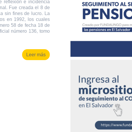
 reflexión e incidencia
onal. Fue creada el 8 de
 sin fines de lucro. La
os en 1992, los cuales
úmero 58 de fecha 18 de
ficial número 136, tomo
Leer más