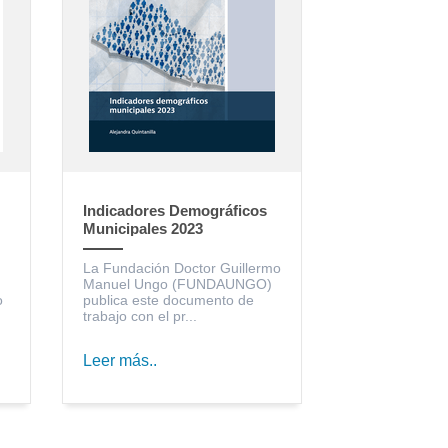
Indicadores Demográficos
Municipales 2023
La Fundación Doctor Guillermo
Manuel Ungo (FUNDAUNGO)
o
publica este documento de
trabajo con el pr...
Leer más..