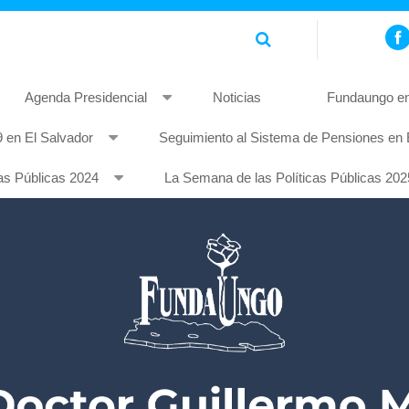
Agenda Presidencial
Noticias
Fundaungo en
 en El Salvador
Seguimiento al Sistema de Pensiones en 
piscing elit. Pellentesque non mauris quis tellus rhoncus feugia
as Públicas 2024
La Semana de las Políticas Públicas 202