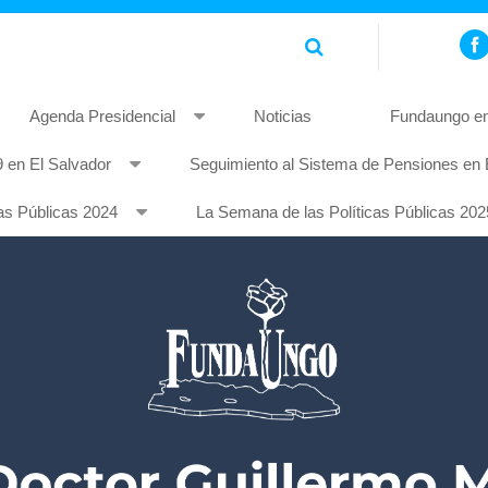
Agenda Presidencial
Noticias
Fundaungo en
 en El Salvador
Seguimiento al Sistema de Pensiones en 
piscing elit. Pellentesque non mauris quis tellus rhoncus feugia
as Públicas 2024
La Semana de las Políticas Públicas 202