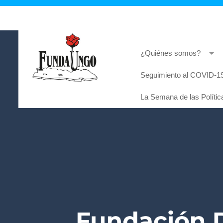
¿Quiénes somos?
Seguimiento al COVID-19
Lorem ipsum dolor sit amet, consectetur adi
La Semana de las Polític