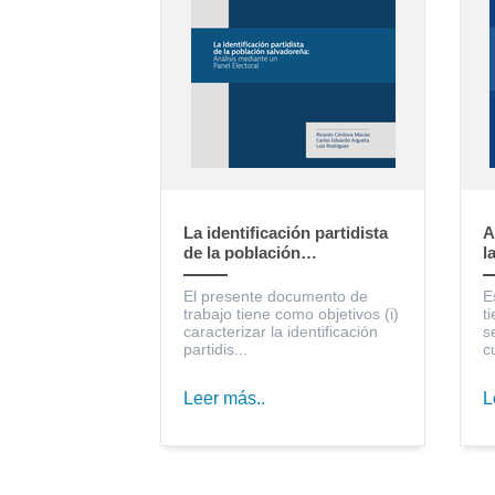
La identificación partidista
A
de la población
l
salvadoreña: Análisis
S
mediante un Panel Electoral
c
El presente documento de
E
trabajo tiene como objetivos (i)
t
caracterizar la identificación
s
partidis...
c
Leer más..
L