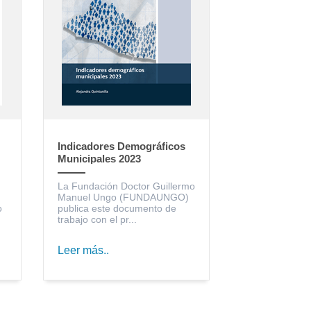
Indicadores Demográficos
Municipales 2023
La Fundación Doctor Guillermo
Manuel Ungo (FUNDAUNGO)
o
publica este documento de
trabajo con el pr...
Leer más..