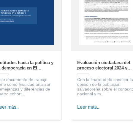
ctitudes hacia la política y
Evaluación ciudadana del
a democracia en El
proceso electoral 2024 y
alvador: un análisis de
expectativas sobre la
ohortes generacionales
gestión gubernamental,
ste documento de trabajo
Con la finalidad de conocer la
legislativa y municipal
iene como finalidad analizar
opinión de la población
emejanzas y diferencias de
salvadoreña sobre el context
uatro cohort...
nacional y m...
eer más..
Leer más..