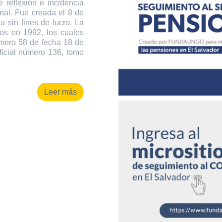
 reflexión e incidencia
onal. Fue creada el 8 de
 sin fines de lucro. La
os en 1992, los cuales
úmero 58 de fecha 18 de
ficial número 136, tomo
Leer más