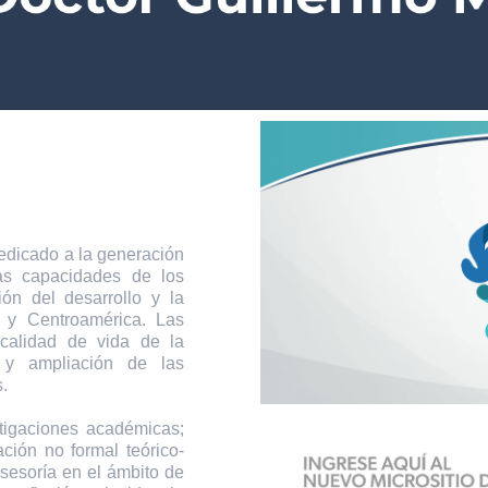
icado a la generación
las capacidades de los
ión del desarrollo y la
 y Centroamérica. Las
 calidad de vida de la
 y ampliación de las
.
tigaciones académicas;
ción no formal teórico-
asesoría en el ámbito de