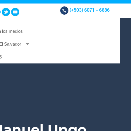
(+503)
6071 - 6686
 los medios
El Salvador
t et at nibh.
5