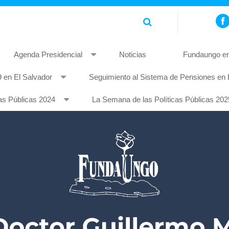
Agenda Presidencial
Noticias
Fundaungo en
 en El Salvador
Seguimiento al Sistema de Pensiones en 
piscing elit. Pellentesque non mauris quis tellus rhoncus feugia
as Públicas 2024
La Semana de las Políticas Públicas 202