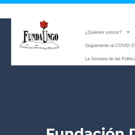
¿Quiénes somos?
Seguimiento al COVID-19
Lorem ipsum dolor sit amet, consectetur adi
La Semana de las Polític