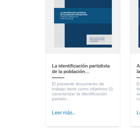
La identificación partidista
A
de la población
l
salvadoreña: Análisis
S
mediante un Panel Electoral
c
El presente documento de
E
trabajo tiene como objetivos (i)
t
caracterizar la identificación
s
partidis...
c
Leer más..
L