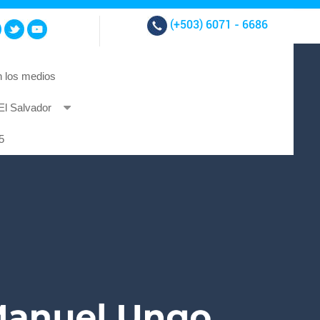
(+503)
6071 - 6686
 los medios
El Salvador
t et at nibh.
5