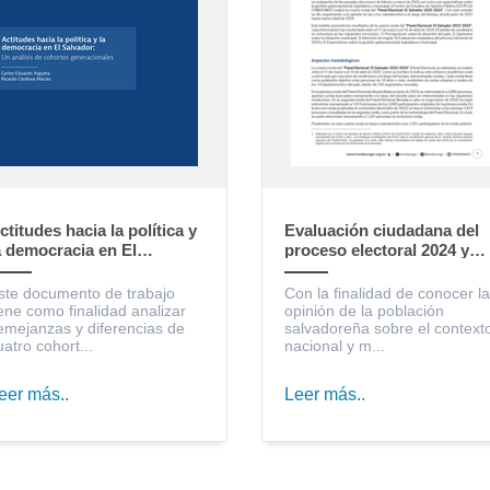
ctitudes hacia la política y
Evaluación ciudadana del
a democracia en El
proceso electoral 2024 y
alvador: un análisis de
expectativas sobre la
ohortes generacionales
gestión gubernamental,
ste documento de trabajo
Con la finalidad de conocer la
legislativa y municipal
iene como finalidad analizar
opinión de la población
emejanzas y diferencias de
salvadoreña sobre el context
uatro cohort...
nacional y m...
eer más..
Leer más..