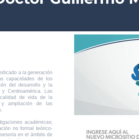
icado a la generación
las capacidades de los
ión del desarrollo y la
 y Centroamérica. Las
 calidad de vida de la
 y ampliación de las
.
tigaciones académicas;
ción no formal teórico-
asesoría en el ámbito de