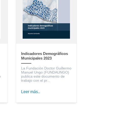
Indicadores Demográficos
Municipales 2023
La Fundación Doctor Guillermo
Manuel Ungo (FUNDAUNGO)
o
publica este documento de
trabajo con el pr...
Leer más..