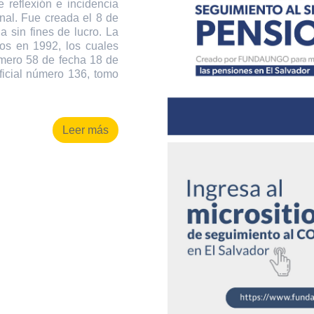
 reflexión e incidencia
onal. Fue creada el 8 de
 sin fines de lucro. La
os en 1992, los cuales
úmero 58 de fecha 18 de
ficial número 136, tomo
Leer más