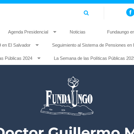
Agenda Presidencial
Noticias
Fundaungo en
 en El Salvador
Seguimiento al Sistema de Pensiones en 
piscing elit. Pellentesque non mauris quis tellus rhoncus feugia
as Públicas 2024
La Semana de las Políticas Públicas 202