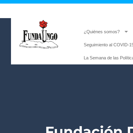
¿Quiénes somos?
Seguimiento al COVID-19
Lorem ipsum dolor sit amet, consectetur adi
La Semana de las Polític