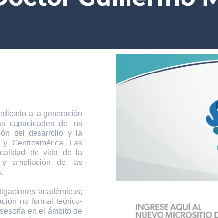
icado a la generación
las capacidades de los
ión del desarrollo y la
 y Centroamérica. Las
 calidad de vida de la
 y ampliación de las
.
tigaciones académicas;
ción no formal teórico-
asesoría en el ámbito de