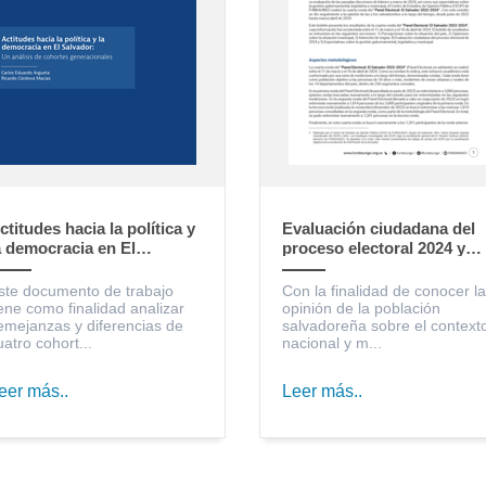
ctitudes hacia la política y
Evaluación ciudadana del
a democracia en El
proceso electoral 2024 y
alvador: un análisis de
expectativas sobre la
ohortes generacionales
gestión gubernamental,
ste documento de trabajo
Con la finalidad de conocer la
legislativa y municipal
iene como finalidad analizar
opinión de la población
emejanzas y diferencias de
salvadoreña sobre el context
uatro cohort...
nacional y m...
eer más..
Leer más..