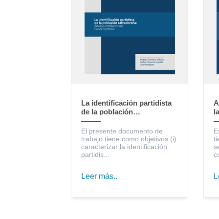
La identificación partidista
A
de la población
l
salvadoreña: Análisis
S
mediante un Panel Electoral
c
El presente documento de
E
trabajo tiene como objetivos (i)
t
caracterizar la identificación
s
partidis...
c
Leer más..
L