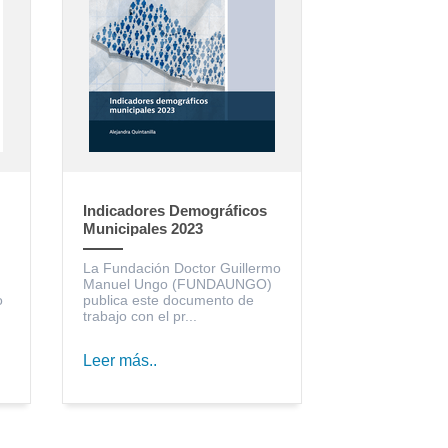
Indicadores Demográficos
Municipales 2023
La Fundación Doctor Guillermo
Manuel Ungo (FUNDAUNGO)
o
publica este documento de
trabajo con el pr...
Leer más..