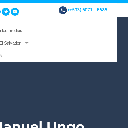
(+503)
6071 - 6686
 los medios
El Salvador
t et at nibh.
5