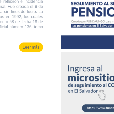
 reflexión e incidencia
onal. Fue creada el 8 de
 sin fines de lucro. La
os en 1992, los cuales
úmero 58 de fecha 18 de
ficial número 136, tomo
Leer más