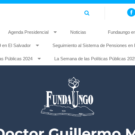
Agenda Presidencial
Noticias
Fundaungo en
 en El Salvador
Seguimiento al Sistema de Pensiones en 
piscing elit. Pellentesque non mauris quis tellus rhoncus feugia
as Públicas 2024
La Semana de las Políticas Públicas 202