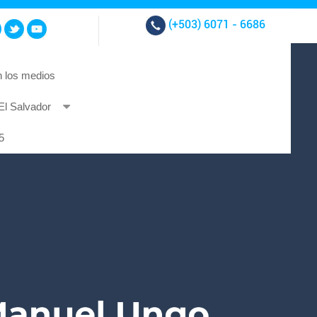
(+503)
6071 - 6686
 los medios
El Salvador
t et at nibh.
5