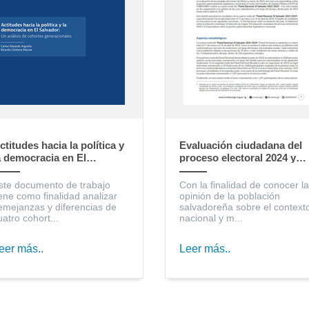
ctitudes hacia la política y
Evaluación ciudadana del
a democracia en El
proceso electoral 2024 y
alvador: un análisis de
expectativas sobre la
ohortes generacionales
gestión gubernamental,
ste documento de trabajo
Con la finalidad de conocer la
legislativa y municipal
iene como finalidad analizar
opinión de la población
emejanzas y diferencias de
salvadoreña sobre el context
uatro cohort...
nacional y m...
eer más..
Leer más..