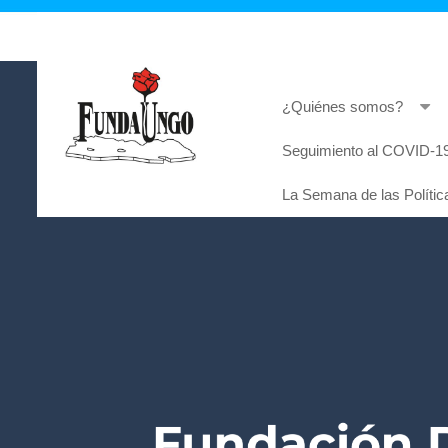
¿Quiénes somos?
Seguimiento al COVID-19
Lorem ipsum dolor sit amet, consectetur adi
La Semana de las Polític