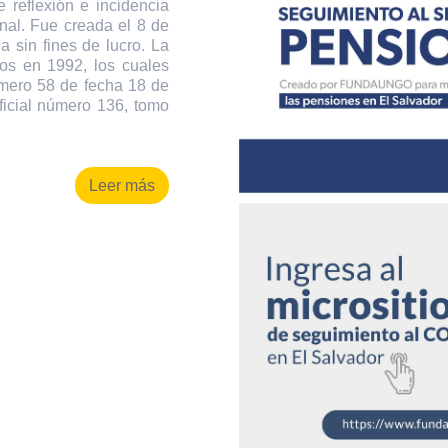
 reflexión e incidencia
onal. Fue creada el 8 de
 sin fines de lucro. La
os en 1992, los cuales
úmero 58 de fecha 18 de
ficial número 136, tomo
Leer más