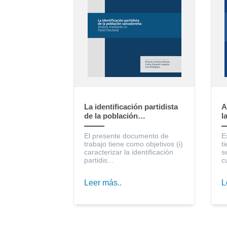
La identificación partidista
A
de la población
l
salvadoreña: Análisis
S
mediante un Panel Electoral
c
El presente documento de
E
trabajo tiene como objetivos (i)
t
caracterizar la identificación
s
partidis...
c
Leer más..
L