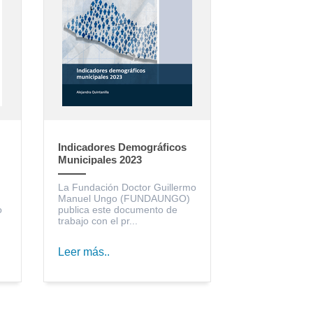
Indicadores Demográficos
Municipales 2023
La Fundación Doctor Guillermo
Manuel Ungo (FUNDAUNGO)
o
publica este documento de
trabajo con el pr...
Leer más..