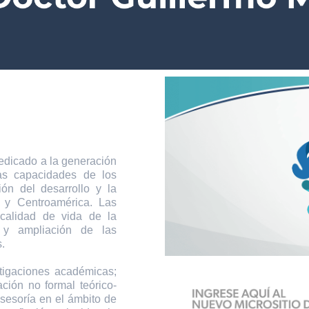
icado a la generación
las capacidades de los
ión del desarrollo y la
 y Centroamérica. Las
 calidad de vida de la
 y ampliación de las
.
tigaciones académicas;
ción no formal teórico-
asesoría en el ámbito de