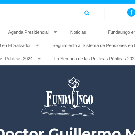
Agenda Presidencial
Noticias
Fundaungo en
 en El Salvador
Seguimiento al Sistema de Pensiones en 
piscing elit. Pellentesque non mauris quis tellus rhoncus feugia
as Públicas 2024
La Semana de las Políticas Públicas 202