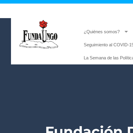
¿Quiénes somos?
Seguimiento al COVID-19
Lorem ipsum dolor sit amet, consectetur adi
La Semana de las Polític