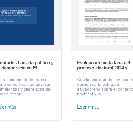
ctitudes hacia la política y
Evaluación ciudadana del
a democracia en El
proceso electoral 2024 y
alvador: un análisis de
expectativas sobre la
ohortes generacionales
gestión gubernamental,
ste documento de trabajo
Con la finalidad de conocer la
legislativa y municipal
iene como finalidad analizar
opinión de la población
emejanzas y diferencias de
salvadoreña sobre el context
uatro cohort...
nacional y m...
eer más..
Leer más..