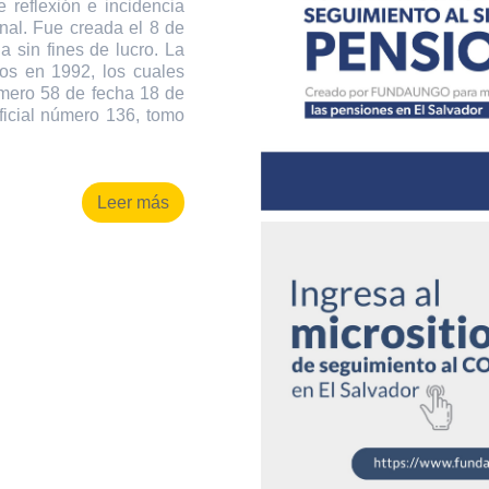
 reflexión e incidencia
onal. Fue creada el 8 de
 sin fines de lucro. La
os en 1992, los cuales
úmero 58 de fecha 18 de
ficial número 136, tomo
Leer más