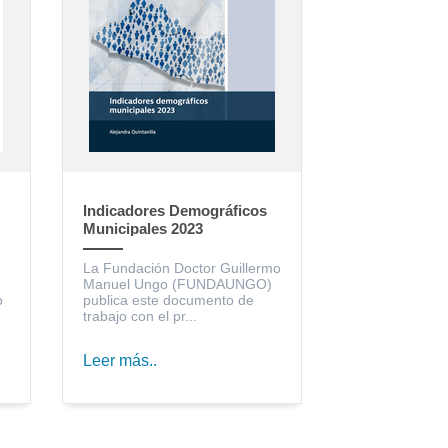
Indicadores Demográficos
Municipales 2023
La Fundación Doctor Guillermo
Manuel Ungo (FUNDAUNGO)
o
publica este documento de
trabajo con el pr...
Leer más..