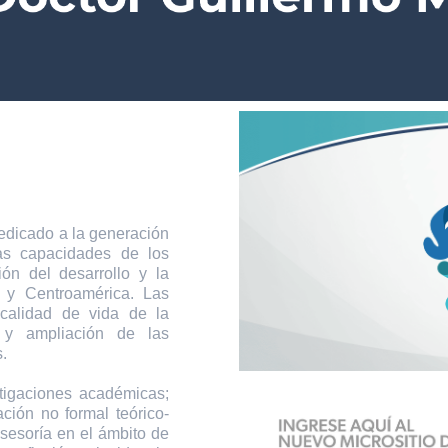
icado a la generación
las capacidades de los
ión del desarrollo y la
 y Centroamérica. Las
 calidad de vida de la
 y ampliación de las
.
tigaciones académicas;
ción no formal teórico-
asesoría en el ámbito de