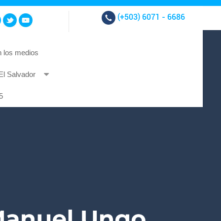
(+503)
6071 - 6686
 los medios
El Salvador
t et at nibh.
5