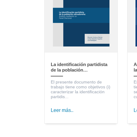
La identificación partidista
A
de la población
l
salvadoreña: Análisis
S
mediante un Panel Electoral
c
El presente documento de
E
trabajo tiene como objetivos (i)
t
caracterizar la identificación
s
partidis...
c
Leer más..
L