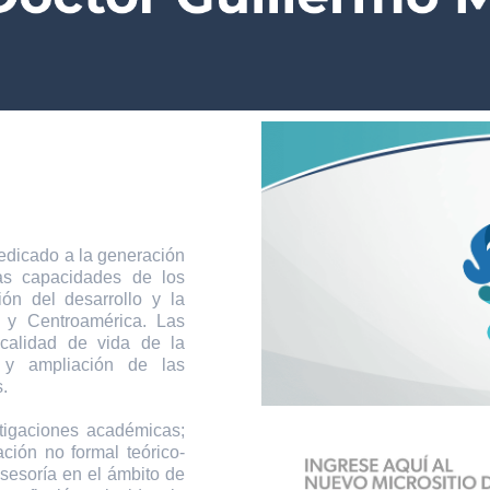
icado a la generación
las capacidades de los
ión del desarrollo y la
 y Centroamérica. Las
 calidad de vida de la
 y ampliación de las
.
tigaciones académicas;
ción no formal teórico-
asesoría en el ámbito de