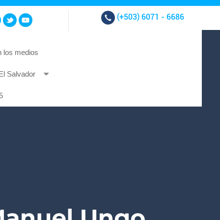
(+503)
6071 - 6686
 los medios
El Salvador
t et at nibh.
5