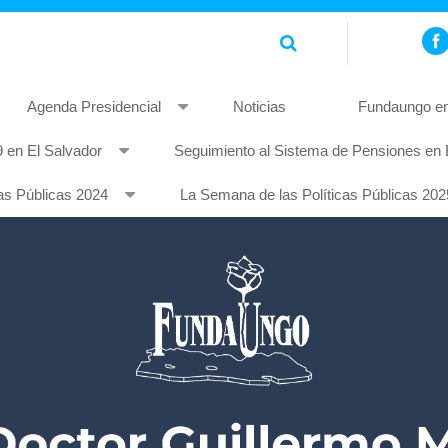
Agenda Presidencial
Noticias
Fundaungo en
 en El Salvador
Seguimiento al Sistema de Pensiones en 
piscing elit. Pellentesque non mauris quis tellus rhoncus feugia
as Públicas 2024
La Semana de las Políticas Públicas 202