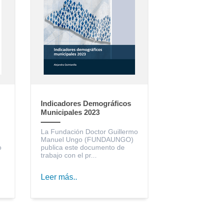
Indicadores Demográficos
Municipales 2023
La Fundación Doctor Guillermo
Manuel Ungo (FUNDAUNGO)
o
publica este documento de
trabajo con el pr...
Leer más..