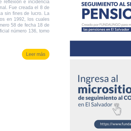
 reflexión e incidencia
onal. Fue creada el 8 de
 sin fines de lucro. La
os en 1992, los cuales
úmero 58 de fecha 18 de
ficial número 136, tomo
Leer más