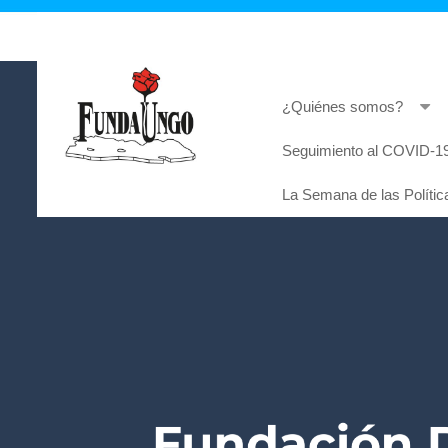
¿Quiénes somos?
Seguimiento al COVID-19
Lorem ipsum dolor sit amet, consectetur adi
La Semana de las Polític