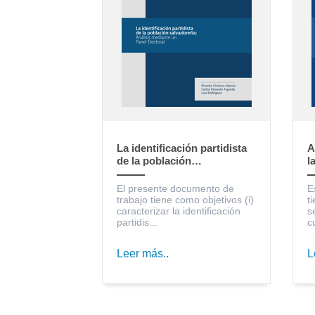
La identificación partidista
A
de la población
l
salvadoreña: Análisis
S
mediante un Panel Electoral
c
El presente documento de
E
trabajo tiene como objetivos (i)
t
caracterizar la identificación
s
partidis...
c
Leer más..
L