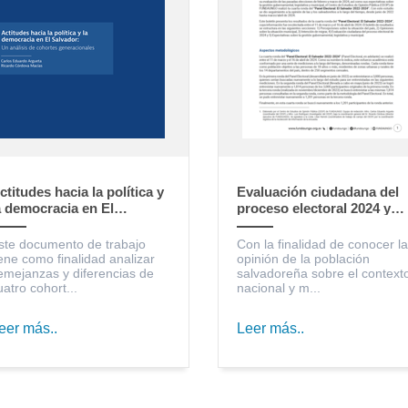
ctitudes hacia la política y
Evaluación ciudadana del
a democracia en El
proceso electoral 2024 y
alvador: un análisis de
expectativas sobre la
ohortes generacionales
gestión gubernamental,
ste documento de trabajo
Con la finalidad de conocer la
legislativa y municipal
iene como finalidad analizar
opinión de la población
emejanzas y diferencias de
salvadoreña sobre el context
uatro cohort...
nacional y m...
eer más..
Leer más..