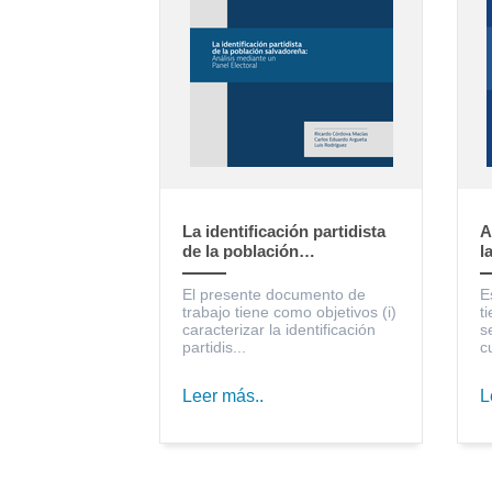
La identificación partidista
A
de la población
l
salvadoreña: Análisis
S
mediante un Panel Electoral
c
El presente documento de
E
trabajo tiene como objetivos (i)
t
caracterizar la identificación
s
partidis...
c
Leer más..
L