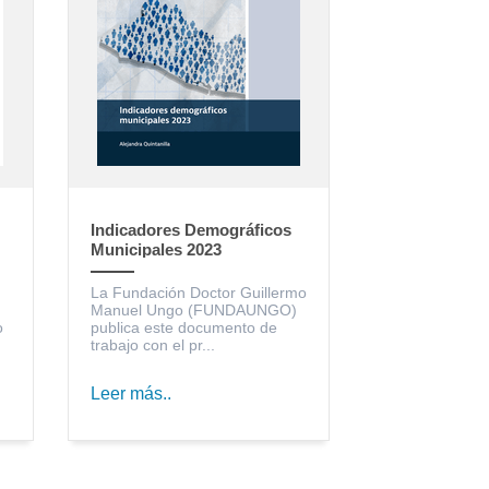
Indicadores Demográficos
Municipales 2023
La Fundación Doctor Guillermo
Manuel Ungo (FUNDAUNGO)
o
publica este documento de
trabajo con el pr...
Leer más..