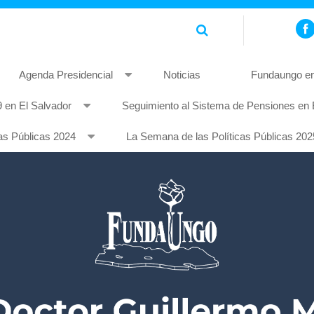
Agenda Presidencial
Noticias
Fundaungo en
 en El Salvador
Seguimiento al Sistema de Pensiones en 
piscing elit. Pellentesque non mauris quis tellus rhoncus feugia
as Públicas 2024
La Semana de las Políticas Públicas 202