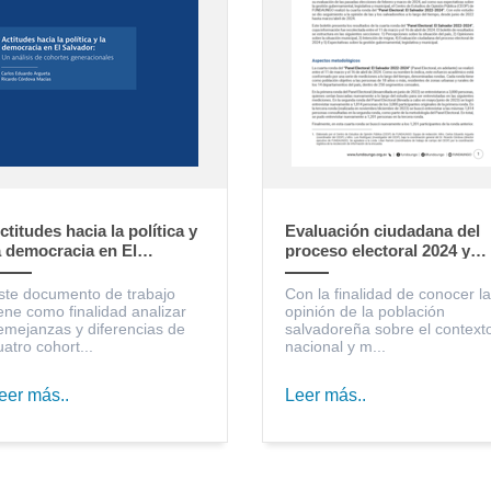
ctitudes hacia la política y
Evaluación ciudadana del
a democracia en El
proceso electoral 2024 y
alvador: un análisis de
expectativas sobre la
ohortes generacionales
gestión gubernamental,
ste documento de trabajo
Con la finalidad de conocer la
legislativa y municipal
iene como finalidad analizar
opinión de la población
emejanzas y diferencias de
salvadoreña sobre el context
uatro cohort...
nacional y m...
eer más..
Leer más..