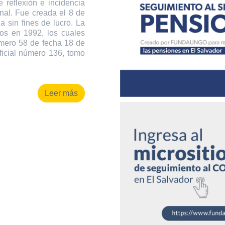
 reflexión e incidencia
onal. Fue creada el 8 de
 sin fines de lucro. La
os en 1992, los cuales
úmero 58 de fecha 18 de
ficial número 136, tomo
Leer más