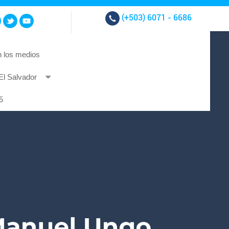
(+503)
6071 - 6686
 los medios
El Salvador
t et at nibh.
5