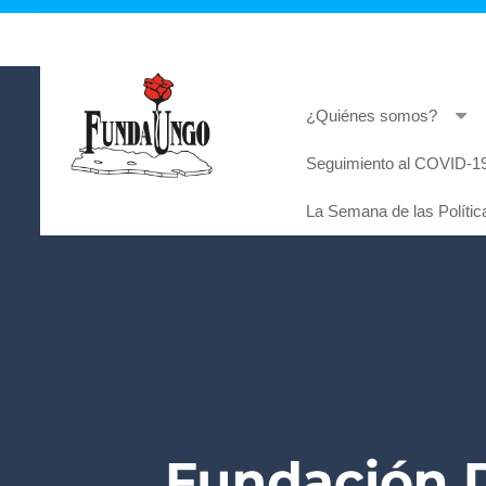
¿Quiénes somos?
Seguimiento al COVID-19
Lorem ipsum dolor sit amet, consectetur adi
La Semana de las Polític