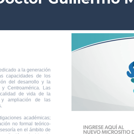
icado a la generación
las capacidades de los
ión del desarrollo y la
 y Centroamérica. Las
 calidad de vida de la
 y ampliación de las
.
tigaciones académicas;
ción no formal teórico-
asesoría en el ámbito de