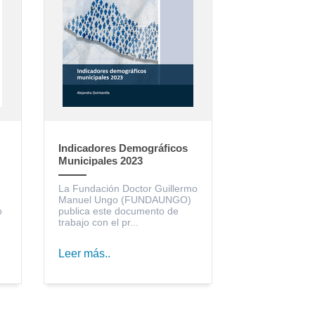
Indicadores Demográficos
Municipales 2023
La Fundación Doctor Guillermo
Manuel Ungo (FUNDAUNGO)
o
publica este documento de
trabajo con el pr...
Leer más..