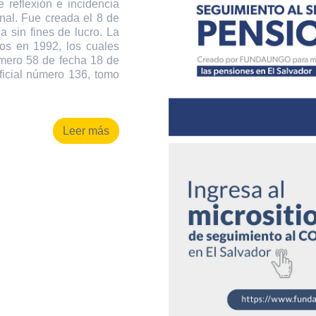
 reflexión e incidencia
onal. Fue creada el 8 de
 sin fines de lucro. La
os en 1992, los cuales
úmero 58 de fecha 18 de
ficial número 136, tomo
Leer más