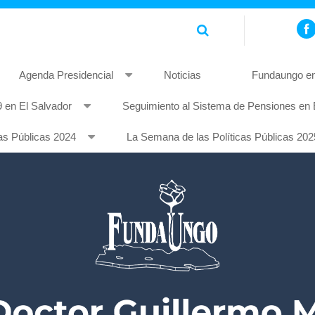
Agenda Presidencial
Noticias
Fundaungo en
 en El Salvador
Seguimiento al Sistema de Pensiones en 
piscing elit. Pellentesque non mauris quis tellus rhoncus feugia
as Públicas 2024
La Semana de las Políticas Públicas 202