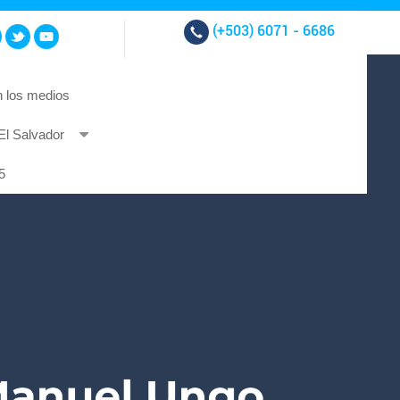
(+503)
6071 - 6686
 los medios
El Salvador
t et at nibh.
5