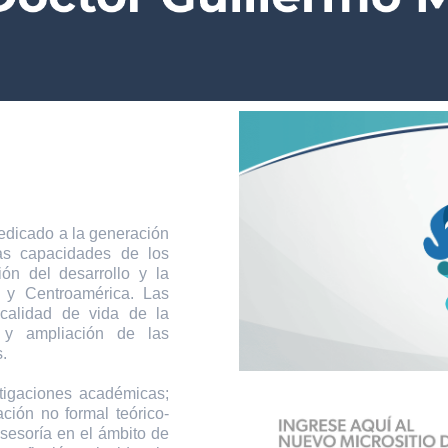
icado a la generación
las capacidades de los
ión del desarrollo y la
 y Centroamérica. Las
 calidad de vida de la
 y ampliación de las
.
tigaciones académicas;
ción no formal teórico-
asesoría en el ámbito de