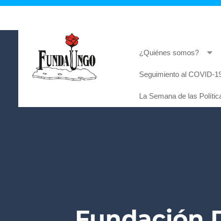
¿Quiénes somos?
Seguimiento al COVID-19
Lorem ipsum dolor sit amet, consectetur adi
La Semana de las Polític