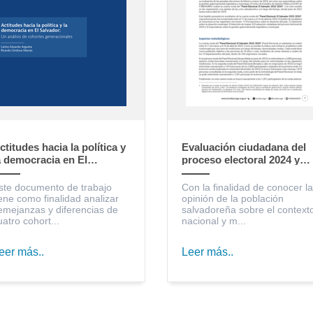
ctitudes hacia la política y
Evaluación ciudadana del
a democracia en El
proceso electoral 2024 y
alvador: un análisis de
expectativas sobre la
ohortes generacionales
gestión gubernamental,
ste documento de trabajo
Con la finalidad de conocer la
legislativa y municipal
iene como finalidad analizar
opinión de la población
emejanzas y diferencias de
salvadoreña sobre el context
uatro cohort...
nacional y m...
eer más..
Leer más..