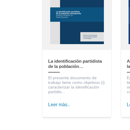
La identificación partidista
A
de la población
l
salvadoreña: Análisis
S
mediante un Panel Electoral
c
El presente documento de
E
trabajo tiene como objetivos (i)
t
caracterizar la identificación
s
partidis...
c
Leer más..
L