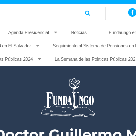
Agenda Presidencial
Noticias
Fundaungo en
 en El Salvador
Seguimiento al Sistema de Pensiones en 
piscing elit. Pellentesque non mauris quis tellus rhoncus feugia
as Públicas 2024
La Semana de las Políticas Públicas 202