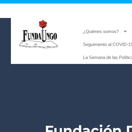
¿Quiénes somos?
Seguimiento al COVID-19
Lorem ipsum dolor sit amet, consectetur adi
La Semana de las Polític