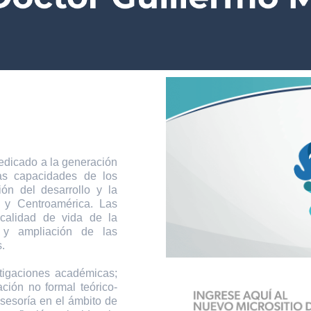
icado a la generación
las capacidades de los
ión del desarrollo y la
 y Centroamérica. Las
 calidad de vida de la
 y ampliación de las
.
tigaciones académicas;
ción no formal teórico-
asesoría en el ámbito de