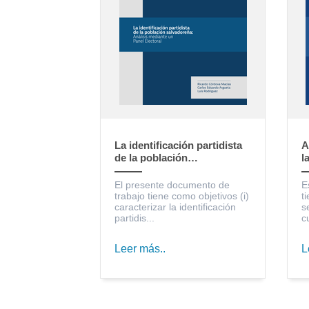
La identificación partidista
A
de la población
l
salvadoreña: Análisis
S
mediante un Panel Electoral
c
El presente documento de
E
trabajo tiene como objetivos (i)
t
caracterizar la identificación
s
partidis...
c
Leer más..
L