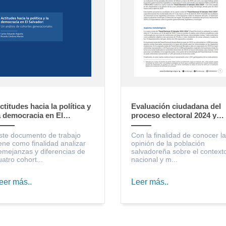
ctitudes hacia la política y
Evaluación ciudadana del
a democracia en El
proceso electoral 2024 y
alvador: un análisis de
expectativas sobre la
ohortes generacionales
gestión gubernamental,
ste documento de trabajo
Con la finalidad de conocer la
legislativa y municipal
iene como finalidad analizar
opinión de la población
emejanzas y diferencias de
salvadoreña sobre el context
uatro cohort...
nacional y m...
eer más..
Leer más..