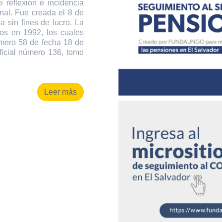
 reflexión e incidencia
onal. Fue creada el 8 de
 sin fines de lucro. La
os en 1992, los cuales
úmero 58 de fecha 18 de
ficial número 136, tomo
Leer más