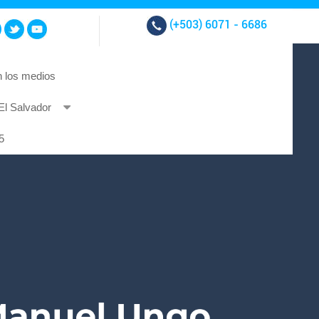
(+503)
6071 - 6686
 los medios
El Salvador
t et at nibh.
5