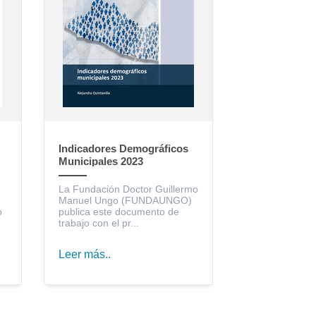
Indicadores Demográficos
Municipales 2023
La Fundación Doctor Guillermo
Manuel Ungo (FUNDAUNGO)
o
publica este documento de
trabajo con el pr...
Leer más..