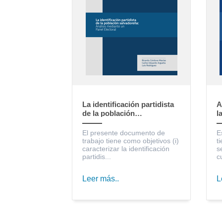
La identificación partidista
A
de la población
l
salvadoreña: Análisis
S
mediante un Panel Electoral
c
El presente documento de
E
trabajo tiene como objetivos (i)
t
caracterizar la identificación
s
partidis...
c
Leer más..
L