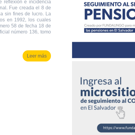
 reflexión e incidencia
onal. Fue creada el 8 de
 sin fines de lucro. La
os en 1992, los cuales
úmero 58 de fecha 18 de
ficial número 136, tomo
Leer más