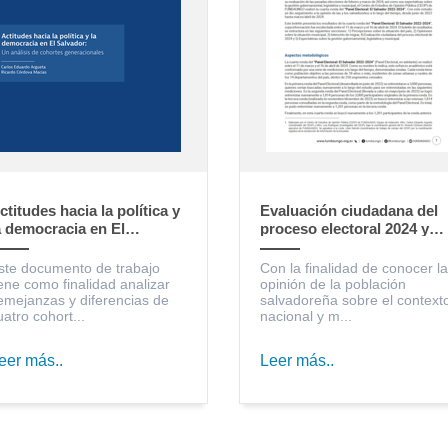
ctitudes hacia la política y
Evaluación ciudadana del
a democracia en El
proceso electoral 2024 y
alvador: un análisis de
expectativas sobre la
ohortes generacionales
gestión gubernamental,
ste documento de trabajo
Con la finalidad de conocer la
legislativa y municipal
iene como finalidad analizar
opinión de la población
emejanzas y diferencias de
salvadoreña sobre el context
uatro cohort...
nacional y m...
eer más..
Leer más..