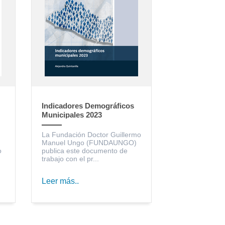
Indicadores Demográficos
Municipales 2023
La Fundación Doctor Guillermo
Manuel Ungo (FUNDAUNGO)
o
publica este documento de
trabajo con el pr...
Leer más..