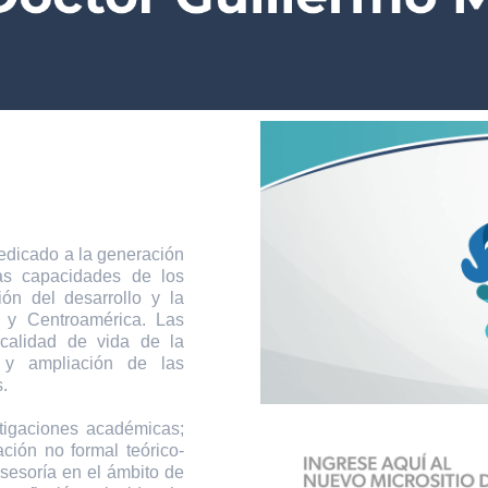
icado a la generación
las capacidades de los
ión del desarrollo y la
 y Centroamérica. Las
 calidad de vida de la
 y ampliación de las
.
tigaciones académicas;
ción no formal teórico-
asesoría en el ámbito de