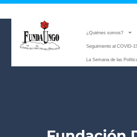
¿Quiénes somos?
Seguimiento al COVID-19
Lorem ipsum dolor sit amet, consectetur adi
La Semana de las Polític