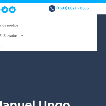
(+503)
6071 - 6686
 los medios
El Salvador
t et at nibh.
5