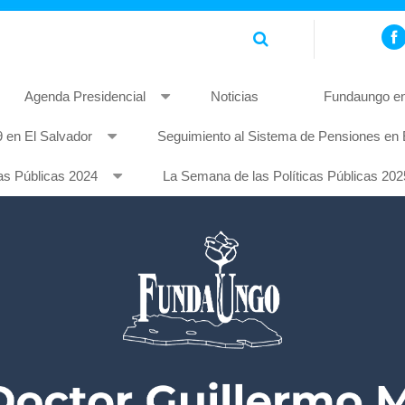
Agenda Presidencial
Noticias
Fundaungo en
 en El Salvador
Seguimiento al Sistema de Pensiones en 
piscing elit. Pellentesque non mauris quis tellus rhoncus feugia
as Públicas 2024
La Semana de las Políticas Públicas 202