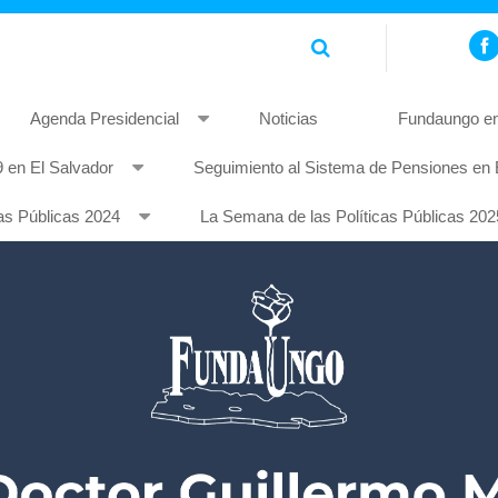
Agenda Presidencial
Noticias
Fundaungo en
 en El Salvador
Seguimiento al Sistema de Pensiones en 
piscing elit. Pellentesque non mauris quis tellus rhoncus feugia
as Públicas 2024
La Semana de las Políticas Públicas 202