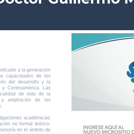
icado a la generación
las capacidades de los
ión del desarrollo y la
 y Centroamérica. Las
 calidad de vida de la
 y ampliación de las
.
tigaciones académicas;
ción no formal teórico-
asesoría en el ámbito de