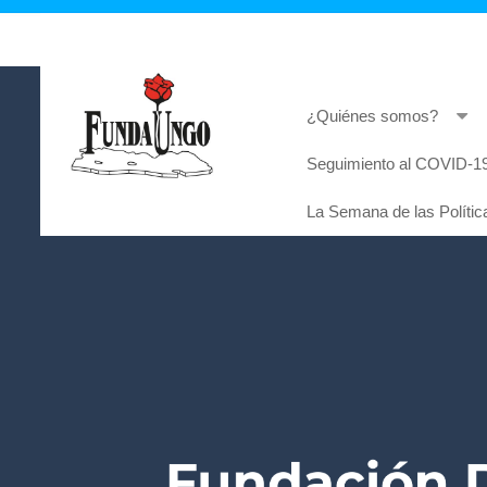
¿Quiénes somos?
Seguimiento al COVID-19
Lorem ipsum dolor sit amet, consectetur adi
La Semana de las Polític