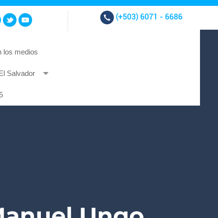
(+503)
6071 - 6686
 los medios
El Salvador
t et at nibh.
5