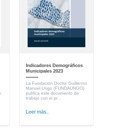
Indicadores Demográficos
Municipales 2023
La Fundación Doctor Guillermo
Manuel Ungo (FUNDAUNGO)
o
publica este documento de
trabajo con el pr...
Leer más..