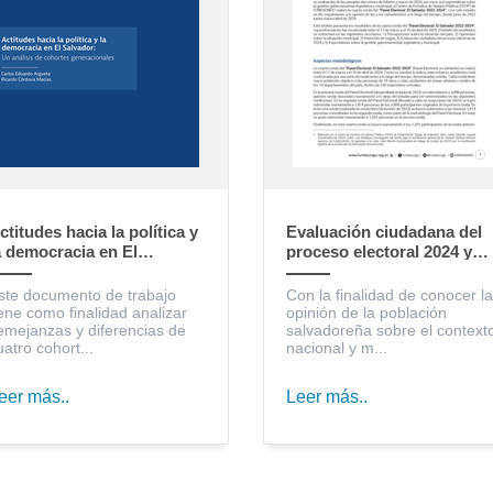
ctitudes hacia la política y
Evaluación ciudadana del
a democracia en El
proceso electoral 2024 y
alvador: un análisis de
expectativas sobre la
ohortes generacionales
gestión gubernamental,
ste documento de trabajo
Con la finalidad de conocer la
legislativa y municipal
iene como finalidad analizar
opinión de la población
emejanzas y diferencias de
salvadoreña sobre el context
uatro cohort...
nacional y m...
eer más..
Leer más..