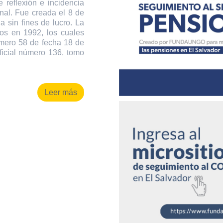
 reflexión e incidencia
onal. Fue creada el 8 de
 sin fines de lucro. La
os en 1992, los cuales
úmero 58 de fecha 18 de
ficial número 136, tomo
Leer más