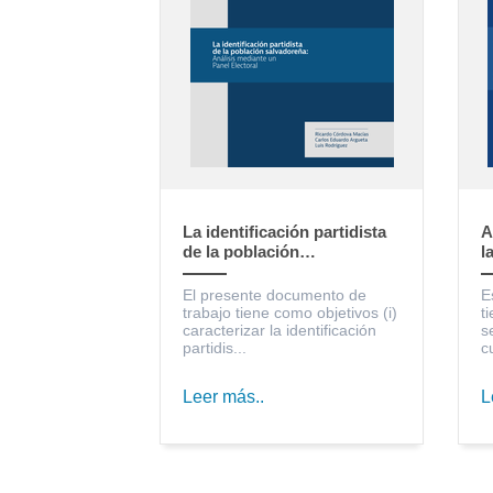
La identificación partidista
A
de la población
l
salvadoreña: Análisis
S
mediante un Panel Electoral
c
El presente documento de
E
trabajo tiene como objetivos (i)
t
caracterizar la identificación
s
partidis...
c
Leer más..
L